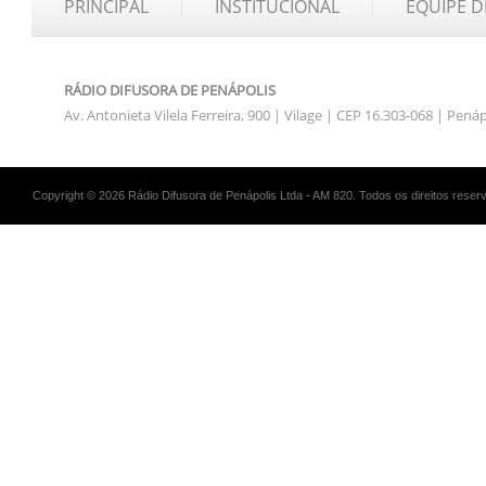
PRINCIPAL
INSTITUCIONAL
EQUIPE D
RÁDIO DIFUSORA DE PENÁPOLIS
Av. Antonieta Vilela Ferreira, 900 | Vilage | CEP 16.303-068 | Pená
Copyright © 2026 Rádio Difusora de Penápolis Ltda - AM 820. Todos os direitos reser