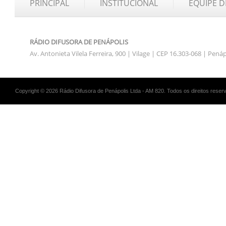
PRINCIPAL
INSTITUCIONAL
EQUIPE D
RÁDIO DIFUSORA DE PENÁPOLIS
Av. Antonieta Vilela Ferreira, 900 | Vilage | CEP 16.303-068 | Pená
Copyright © 2026 Rádio Difusora de Penápolis Ltda - AM 820. Todos os direitos reser