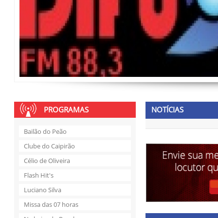
PROGRAMAS
NOTÍCIAS
Bailão do Peão
Clube do Caipirão
Célio de Oliveira
Flash Hit's
Luciano Silva
Missa das 07 horas