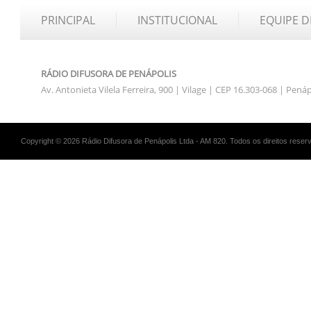
PRINCIPAL
INSTITUCIONAL
EQUIPE D
RÁDIO DIFUSORA DE PENÁPOLIS
Av. Antonieta Vilela Ferreira, 900 | Vilage | CEP 16.303-068 | Pená
Copyright © 2026 Rádio Difusora de Penápolis Ltda - AM 820. Todos os direitos reser