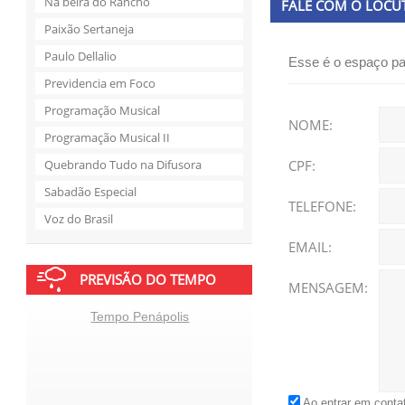
Na beira do Rancho
FALE COM O LOCU
Paixão Sertaneja
Paulo Dellalio
Esse é o espaço pa
Previdencia em Foco
Programação Musical
NOME:
Programação Musical II
Quebrando Tudo na Difusora
CPF:
Sabadão Especial
TELEFONE:
Voz do Brasil
EMAIL:
PREVISÃO DO TEMPO
MENSAGEM:
Tempo Penápolis
Ao entrar em conta