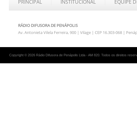
PRINCIPAL
INSTITUCIONAL
EQUIPE D
RÁDIO DIFUSORA DE PENÁPOLIS
Av. Antonieta Vilela Ferreira, 900 | Vilage | CEP 16.303-068 | Pená
Copyright © 2026 Rádio Difusora de Penápolis Ltda - AM 820. Todos os direitos reser