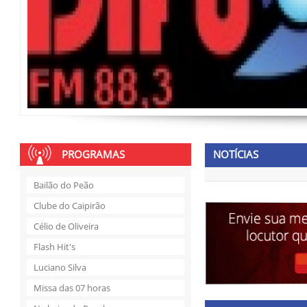
PROGRAMAS
NOTÍCIAS
Bailão do Peão
Clube do Caipirão
Célio de Oliveira
Flash Hit's
Luciano Silva
Missa das 07 horas