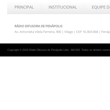
PRINCIPAL
INSTITUCIONAL
EQUIPE D
RÁDIO DIFUSORA DE PENÁPOLIS
Av. Antonieta Vilela Ferreira, 900 | Vilage | CEP 16.303-068 | Pená
Copyright © 2026 Rádio Difusora de Penápolis Ltda - AM 820. Todos os direitos reser