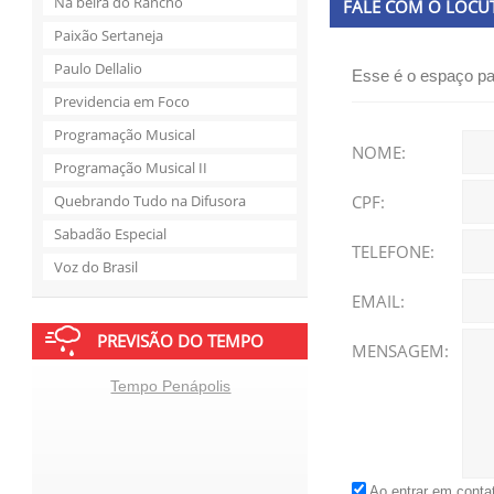
Na beira do Rancho
FALE COM O LOCU
Paixão Sertaneja
Paulo Dellalio
Esse é o espaço pa
Previdencia em Foco
Programação Musical
NOME:
Programação Musical II
Quebrando Tudo na Difusora
CPF:
Sabadão Especial
TELEFONE:
Voz do Brasil
EMAIL:
PREVISÃO DO TEMPO
MENSAGEM:
Tempo Penápolis
Ao entrar em conta